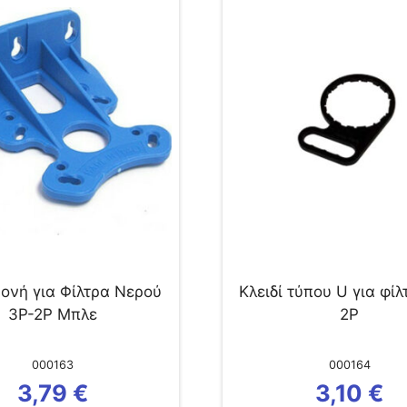
ονή για Φίλτρα Νερού
Κλειδί τύπου U για φίλ
3P-2P Μπλε
2P
000163
000164
3,79
€
3,10
€