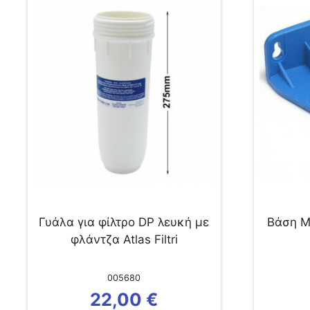
Γυάλα για φίλτρο DP λευκή με
Βάση Μ
φλάντζα Atlas Filtri
005680
22,00
€