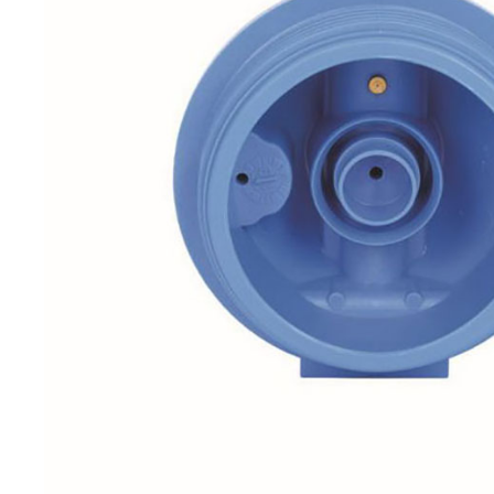
3P
3/4"
AFO
SX
ATLAS
FILTRI
ποσότητα