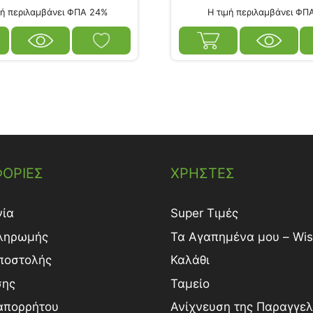
ή περιλαμβάνει ΦΠΑ 24%
Η τιμή περιλαμβάνει ΦΠ
ΟΡΙΕΣ
ΧΡΗΣΤΕΣ
νία
Super Τιμές
ληρωμής
Τα Αγαπημένα μου – Wish
ποστολής
Καλάθι
σης
Ταμείο
 απορρήτου
Ανίχνευση της Παραγγελ