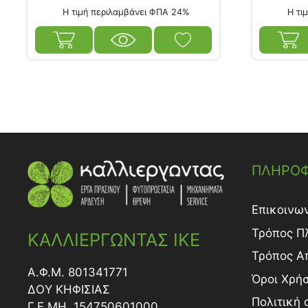
Η τιμή περιλαμβάνει ΦΠΑ 24%
Η τιμ
ΠΛΗΡΟΦ
Επικοινω
Τρόπος Π
ΚΑΛΛΙΕΡΓΩΝΤΑΣ ΙΚΕ
Τρόπος A
Α.Φ.Μ. 801341771
Όροι Χρή
ΔΟY ΚΗΦΙΣΙΑΣ
Πολιτική
Γ.Ε.ΜΗ. 154750601000