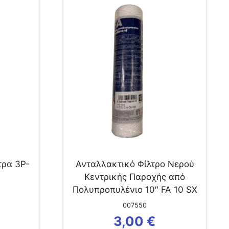
τρα 3P-
Ανταλλακτικό Φίλτρο Νερού
Κεντρικής Παροχής από
Πολυπροπυλένιο 10″ FA 10 SX
10 μm
007550
3,00
€