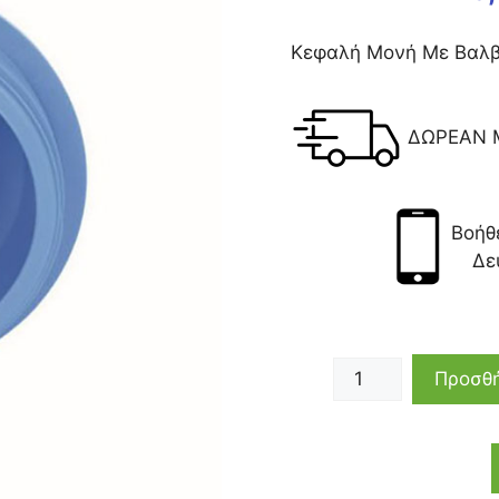
Κεφαλή Μονή Με Βαλβί
ΔΩΡΕΑΝ 
Βοήθ
Δε
Προσθή