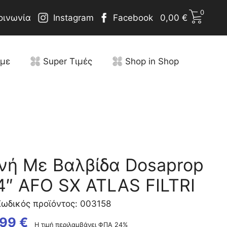
0
οινωνία
Instagram
Facebook
0,00
€
υμε
Super Τιμές
Shop in Shop
ή Με Βαλβίδα Dosaprop
4″ AFO SX ATLAS FILTRI
ωδικός προϊόντος: 003158
,99
€
Η τιμή περιλαμβάνει ΦΠΑ 24%