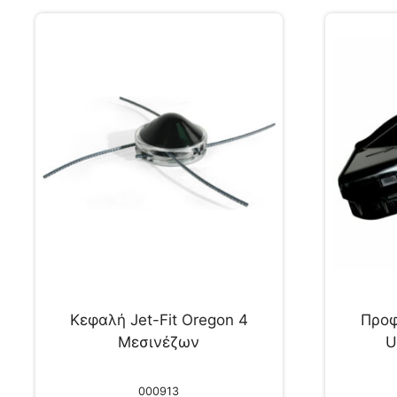
Κεφαλή Jet-Fit Oregon 4
Προφ
Μεσινέζων
U
000913