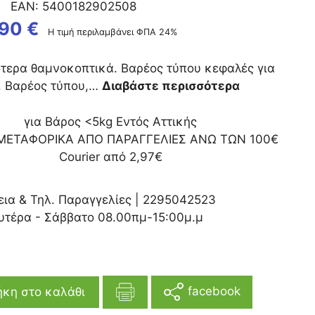
EAN:
5400182902508
,90
€
Η τιμή περιλαμβάνει ΦΠΑ 24%
ότερα θαμνοκοπτικά. Βαρέος τύπου κεφαλές για
. Βαρέος τύπου,…
Διαβάστε περισσότερα
για Βάρος <5kg Εντός Αττικής
ΜΕΤΑΦΟΡΙΚΑ ΑΠΟ ΠΑΡΑΓΓΕΛΙΕΣ ΑΝΩ ΤΩΝ 100€
Courier από 2,97€
εια & Τηλ. Παραγγελίες |
2295042523
υτέρα - Σάββατο 08.00πμ-15:00μ.μ
facebook
κη στο καλάθι