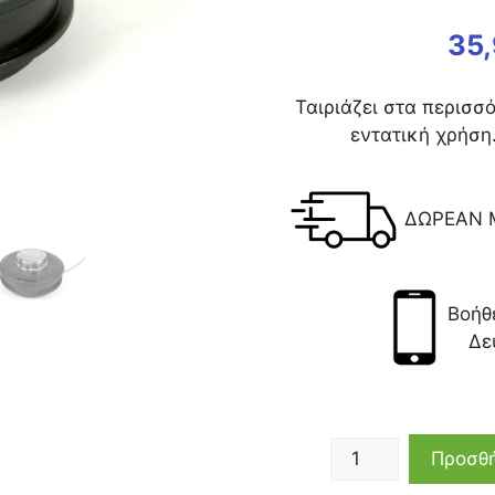
35
Ταιριάζει στα περισσ
εντατική χρήση
ΔΩΡΕΑΝ 
Βοήθ
Δε
Προσθή