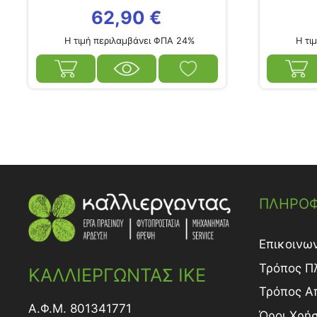
62,90
€
Η τιμή περιλαμβάνει ΦΠΑ 24%
Η τιμ
ΠΛΗΡΟΦ
Επικοινω
Τρόπος Π
ΚΑΛΛΙΕΡΓΩΝΤΑΣ ΙΚΕ
Τρόπος A
Α.Φ.Μ. 801341771
Όροι Χρή