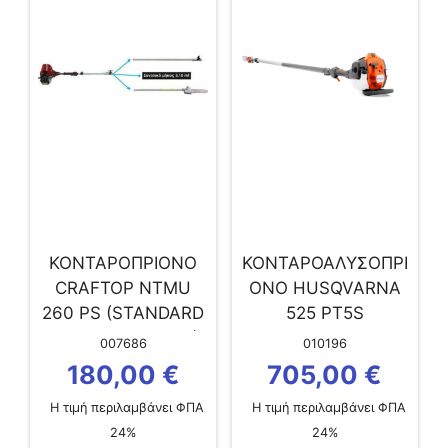
ΚΟΝΤΑΡΟΠΡΙΟΝΟ
ΚΟΝΤΑΡΟΑΛΥΣΟΠΡΙ
CRAFTOP NTMU
ΟΝΟ HUSQVARNA
260 PS (STANDARD
525 PT5S
TIP 3/8LP/1.3/40L)
007686
010196
180,00
€
705,00
€
Η τιμή περιλαμβάνει ΦΠΑ
Η τιμή περιλαμβάνει ΦΠΑ
24%
24%