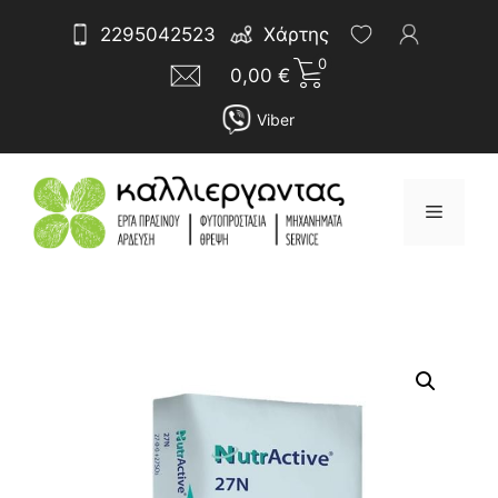
Μετάβαση
Αναζήτηση
2295042523
Χάρτης
σε
για:
0
περιεχόμενο
0,00
€
Viber
Μενού