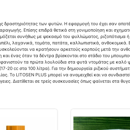
ής δραστηριότητας των φυτών. Η εφαρμογή του έχει σαν αποτέ
 παραγωγής. Επίσης επιδρά θετικά στη γονιμοποίηση και σχημ
ρμόζεται συνήθως με ψεκασμό του φυλλώματος, ριζοπότισμα ή
 αμπέλι, λαχανικά, τομάτα, πατάτα, καλλωπιστικά, ανθοκομικά. 
δυσκολεύονται να κρατήσουν αρκετούς καρπούς μετά την ανθο
η και ένας όταν τα δέντρα βρίσκονται στο στάδιο του μπουμπ
 εμφανιστούν τα πρώτα λουλούδια στα φυτά ντομάτας με καλό
ό (17-20 cc στα 100 λίτρα). Για την δημιουργεία ριζικού συστ
ας. To LITOSEN PLUS μπορεί να αναμειχθεί και να συνδιαστε
ειες. Διατίθεται σε τρείς συσκευασίες όπως φαίνεται στα θυγ