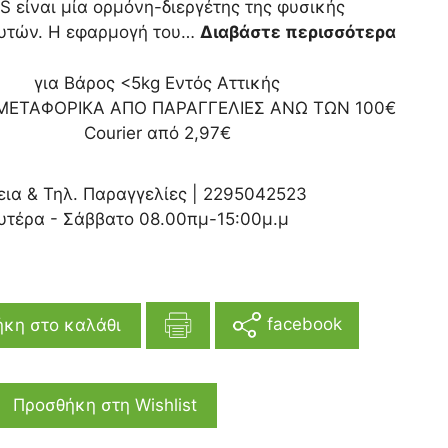
 είναι μία ορμόνη-διεργέτης της φυσικής
φυτών. Η εφαρμογή του…
Διαβάστε περισσότερα
για Βάρος <5kg Εντός Αττικής
ΜΕΤΑΦΟΡΙΚΑ ΑΠΟ ΠΑΡΑΓΓΕΛΙΕΣ ΑΝΩ ΤΩΝ 100€
Courier από 2,97€
εια & Τηλ. Παραγγελίες |
2295042523
υτέρα - Σάββατο 08.00πμ-15:00μ.μ
facebook
κη στο καλάθι
Προσθήκη στη Wishlist