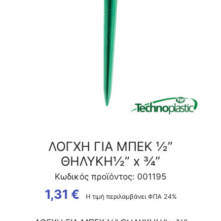
¾"
ποσότητα
ΛΟΓΧΗ ΓΙΑ ΜΠΕΚ ½”
ΘΗΛΥΚΗ½” x ¾”
Κωδικός προϊόντος: 001195
1,31
€
Η τιμή περιλαμβάνει ΦΠΑ 24%