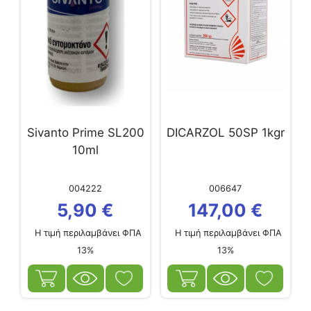
Sivanto Prime SL200
DICARZOL 50SP 1kgr
10ml
004222
006647
5,90
€
147,00
€
Η τιμή περιλαμβάνει ΦΠΑ
Η τιμή περιλαμβάνει ΦΠΑ
13%
13%