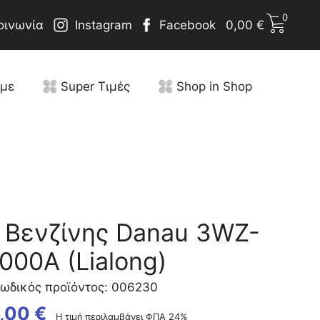
0
οινωνία
Instagram
Facebook
0,00
€
υμε
Super Τιμές
Shop in Shop
 Βενζίνης Danau 3WZ-
000A (Lialong)
ωδικός προϊόντος: 006230
,00
€
Η τιμή περιλαμβάνει ΦΠΑ 24%