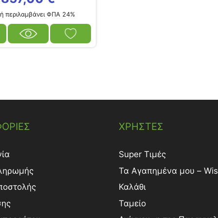
ή περιλαμβάνει ΦΠΑ 24%
ΟΡΙΕΣ
ΧΡΗΣΤΕΣ
νία
Super Τιμές
ληρωμής
Τα Αγαπημένα μου – Wish
ποστολής
Καλάθι
σης
Ταμείο