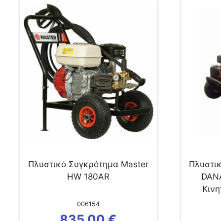
Πλυστικό Συγκρότημα Master
Πλυστι
HW 180AR
DAN
Κινη
M
006154
835,00
€