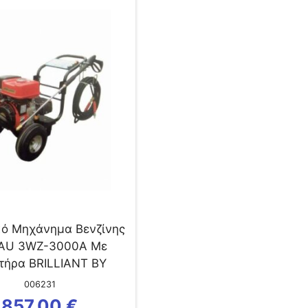
κό Μηχάνημα Βενζίνης
AU 3WZ-3000A Με
τήρα BRILLIANT BY
ITSUBISHI 6.0Hp
006231
857,00
€