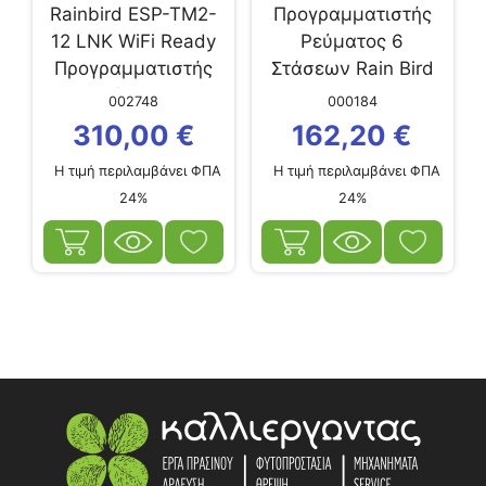
Rainbird ESP-TM2-
Προγραμματιστής
12 LNK WiFi Ready
Ρεύματος 6
Προγραμματιστής
Στάσεων Rain Bird
Ποτίσματος
ESP-RZX6 Outdoor
002748
000184
Ρεύματος 12
Εξωτερικού Χώρου
310,00
€
162,20
€
Στάσεων
Η τιμή περιλαμβάνει ΦΠΑ
Η τιμή περιλαμβάνει ΦΠΑ
24%
24%