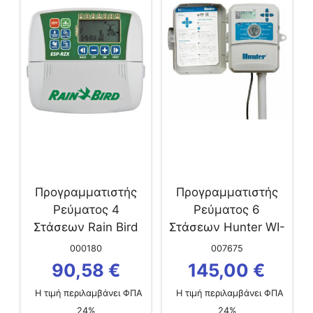
Προγραμματιστής
Προγραμματιστής
Ρεύματος 4
Ρεύματος 6
Στάσεων Rain Bird
Στάσεων Hunter WI-
ESP-RZXe4i LNK
FI X2-601-E Outdoor
000180
007675
WiFi Ready Indoor
Εξωτερικού Χώρου
90,58
€
145,00
€
Εσωτερικού Χώρου
Η τιμή περιλαμβάνει ΦΠΑ
Η τιμή περιλαμβάνει ΦΠΑ
24%
24%