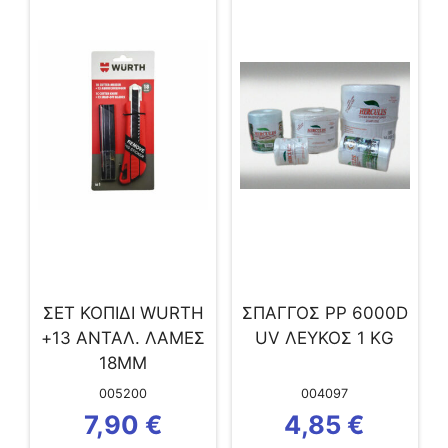
ΣΕΤ ΚΟΠΙΔΙ WURTH
ΣΠΑΓΓΟΣ PP 6000D
+13 ΑΝΤΑΛ. ΛΑΜΕΣ
UV ΛΕΥΚΟΣ 1 ΚG
18ΜΜ
005200
004097
7,90
€
4,85
€