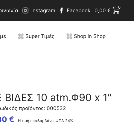
0
οινωνία
Instagram
Facebook
0,00
€
υμε
Super Τιμές
Shop in Shop
ΒΙΔΕΣ 10 atm.Φ90 x 1″
ωδικός προϊόντος: 000532
30
€
Η τιμή περιλαμβάνει ΦΠΑ 24%