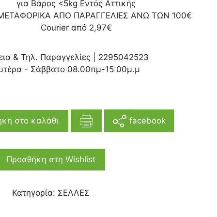
για Βάρος <5kg Εντός Αττικής
ΜΕΤΑΦΟΡΙΚΑ ΑΠΟ ΠΑΡΑΓΓΕΛΙΕΣ ΑΝΩ ΤΩΝ 100€
Courier από 2,97€
εια & Τηλ. Παραγγελίες |
2295042523
υτέρα - Σάββατο 08.00πμ-15:00μ.μ
facebook
κη στο καλάθι
Προσθήκη στη Wishlist
Κατηγορία:
ΣΕΛΛΕΣ