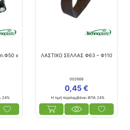
m.Φ50 x
ΛΑΣΤΙΧΟ ΣΕΛΛΑΣ Φ63 – Φ110
002668
0,45
€
Α 24%
Η τιμή περιλαμβάνει ΦΠΑ 24%