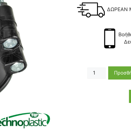
ΔΩΡΕΑΝ 
Βοήθ
Δε
Προσθή