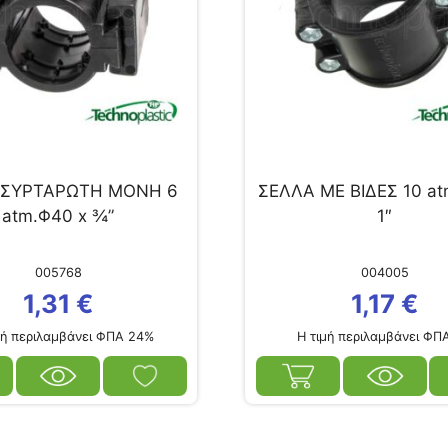
 ΣΥΡΤΑΡΩΤΗ ΜΟΝΗ 6
ΣΕΛΛΑ ΜΕ ΒΙΔΕΣ 10 at
atm.Φ40 x ¾”
1″
005768
004005
1,31
€
1,17
€
ή περιλαμβάνει ΦΠΑ 24%
Η τιμή περιλαμβάνει ΦΠ