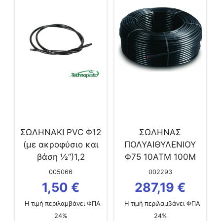
ΣΩΛΗΝΑΚΙ PVC Φ12
ΣΩΛΗΝΑΣ
(με ακροφύσιο και
ΠΟΛΥΑΙΘΥΛΕΝΙΟΥ
βάση ½”)1,2
Φ75 10ΑΤΜ 100Μ
005066
002293
1,50
€
287,19
€
Η τιμή περιλαμβάνει ΦΠΑ
Η τιμή περιλαμβάνει ΦΠΑ
24%
24%