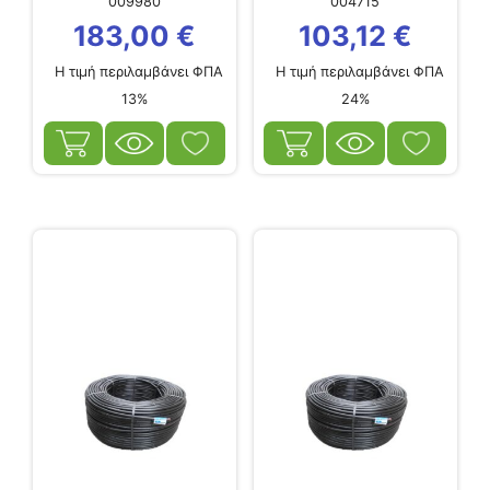
009980
004715
3,9LT/HR 300m
183,00
€
103,12
€
Η τιμή περιλαμβάνει ΦΠΑ
Η τιμή περιλαμβάνει ΦΠΑ
13%
24%