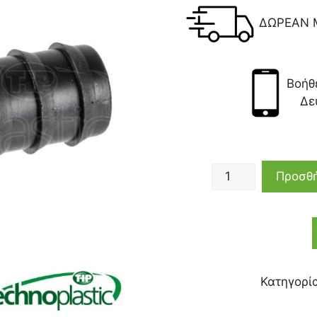
ΔΩΡΕΑΝ 
Βοήθ
Δε
Προσθή
Κατηγορί