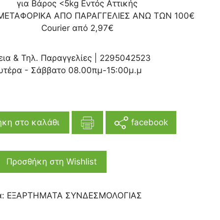
για Βάρος <5kg Εντός Αττικής
ΜΕΤΑΦΟΡΙΚΑ ΑΠΟ ΠΑΡΑΓΓΕΛΙΕΣ ΑΝΩ ΤΩΝ 100€
Courier από 2,97€
εια & Τηλ. Παραγγελίες |
2295042523
υτέρα - Σάββατο 08.00πμ-15:00μ.μ
facebook
κη στο καλάθι
Προσθήκη στη Wishlist
α:
ΕΞΑΡΤΗΜΑΤΑ ΣΥΝΔΕΣΜΟΛΟΓΙΑΣ