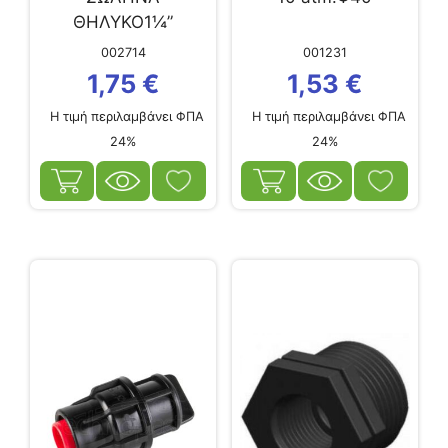
ΘΗΛΥΚΟ1¼”
002714
001231
1,75
€
1,53
€
Η τιμή περιλαμβάνει ΦΠΑ
Η τιμή περιλαμβάνει ΦΠΑ
24%
24%