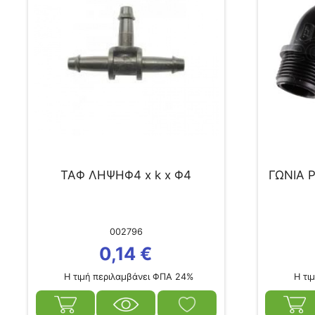
ΤΑΦ ΛΗΨΗΦ4 x k x Φ4
ΓΩΝΙΑ 
002796
0,14
€
Η τιμή περιλαμβάνει ΦΠΑ 24%
Η τιμ