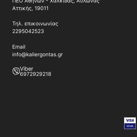
ΠΕΟ Αθηνών - Χαλκίδας, Αυλώνας
Αττικής, 19011
Τηλ. επικοινωνίας
2295042523
Email
info@kaliergontas.gr
Viber
6972929218