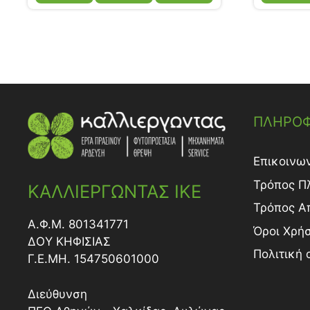
ΠΛΗΡΟΦ
Επικοινω
Τρόπος Π
ΚΑΛΛΙΕΡΓΩΝΤΑΣ ΙΚΕ
Τρόπος A
Α.Φ.Μ. 801341771
Όροι Χρή
ΔΟY ΚΗΦΙΣΙΑΣ
Πολιτική
Γ.Ε.ΜΗ. 154750601000
Διεύθυνση