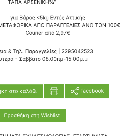
ΤΑΠΑ ΑΡΣΕΝΙΚΗ¾”
για Βάρος <5kg Εντός Αττικής
ΜΕΤΑΦΟΡΙΚΑ ΑΠΟ ΠΑΡΑΓΓΕΛΙΕΣ ΑΝΩ ΤΩΝ 100€
Courier από 2,97€
εια & Τηλ. Παραγγελίες |
2295042523
υτέρα - Σάββατο 08.00πμ-15:00μ.μ
facebook
κη στο καλάθι
Προσθήκη στη Wishlist