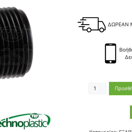
ΔΩΡΕΑΝ 
Βοήθ
Δε
Προσθή