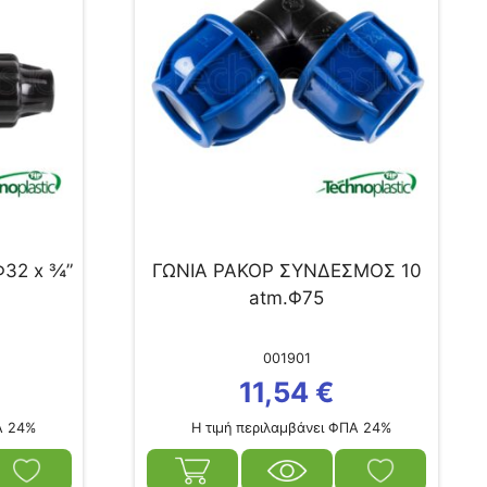
32 x ¾”
ΓΩΝΙΑ ΡΑΚΟΡ ΣΥΝΔΕΣΜΟΣ 10
atm.Φ75
001901
11,54
€
Α 24%
Η τιμή περιλαμβάνει ΦΠΑ 24%