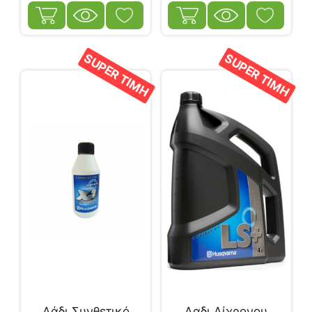
SUPER ΤΙΜΗ
SUPER ΤΙΜΗ
Λάδι Συνθετικό
Λαδι Δίχρονου