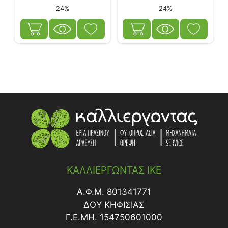
24%
24%
ΚΑΛΛΙΕΡΓΩΝΤΑΣ ΙΚΕ
Α.Φ.Μ. 801341771
ΔΟY ΚΗΦΙΣΙΑΣ
Γ.Ε.ΜΗ. 154750601000