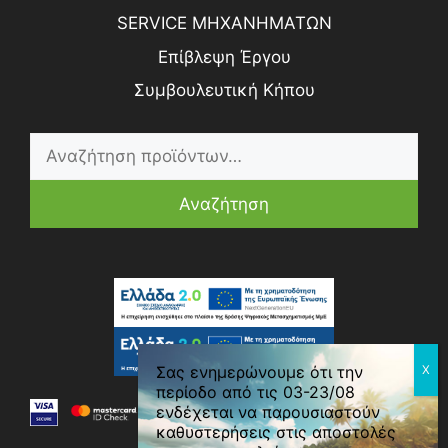
SERVICE ΜΗΧΑΝΗΜΑΤΩΝ
Επίβλεψη Έργου
Συμβουλευτική Κήπου
Αναζήτηση
0
Σας ενημερώνουμε ότι την
περίοδο από τις 03-23/08
ενδέχεται να παρουσιαστούν
καθυστερήσεις στις αποστολές