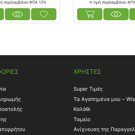
ή περιλαμβάνει ΦΠΑ 13%
Η τιμή περιλαμβάνει ΦΠ
ΟΡΙΕΣ
ΧΡΗΣΤΕΣ
νία
Super Τιμές
ληρωμής
Τα Αγαπημένα μου – Wish
ποστολής
Καλάθι
σης
Ταμείο
 απορρήτου
Ανίχνευση της Παραγγελ