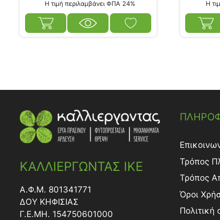
Η τιμή περιλαμβάνει ΦΠΑ 24%
Η τιμ
ΠΛΗΡΟΦ
Επικοινω
Τρόπος Π
ΚΑΛΛΙΕΡΓΩΝΤΑΣ ΙΚΕ
Τρόπος A
Α.Φ.Μ. 801341771
Όροι Χρή
ΔΟY ΚΗΦΙΣΙΑΣ
Πολιτική
Γ.Ε.ΜΗ. 154750601000