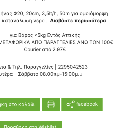
νας Φ20, 20cm, 3,5lt/h, 50m για ομοιόμορφη
ή κατανάλωση νερο…
Διαβάστε περισσότερα
για Βάρος <5kg Εντός Αττικής
ΜΕΤΑΦΟΡΙΚΑ ΑΠΟ ΠΑΡΑΓΓΕΛΙΕΣ ΑΝΩ ΤΩΝ 100€
Courier από 2,97€
εια & Τηλ. Παραγγελίες |
2295042523
υτέρα - Σάββατο 08.00πμ-15:00μ.μ
facebook
κη στο καλάθι
Προσθήκη στη Wishlist