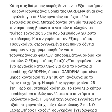
Χάρη στις διάφορες σειρές δοντιών, ο Εξαερωτήρας
Γκαζόν/Τσουγκράνα Combi της GARDENA είναι ένα
εργαλείο για πολλές εργασίες και έχετε δύο
εργαλεία σε ένα. Μυτερά δόντια στη μία πλευρά για
την αφαίρεση βρύων και νεκρών στελεχών με
πλάτος εργασίας 35 cm που διεισδύουν χιλιοστά
στο έδαφος. Και αν γυρίσετε τον Εξαερωτήρα/
Τσουγκράνα, στρογγυλεμένα και πυκνά δόντια
μπορούν να χρησιμοποιηθούν για το
τσουγκράνισμα φύλλων, απορριμμάτων, ακόμα και
πετρών. Ο Εξαερωτήρας Γκαζόν/Τσουγκράνα είναι
ένα εργαλείο κατάλληλο για όλα τα κοντάρια
combi της GARDENA, όπου η GARDENA προτείνει
μήκος κονταριού 130 ή 180 cm, ανάλογα με το
ύψος του χρήστη. Η περίοδος εγγύησης είναι 25
έτη. Γερό και σταθερό κράτημα. Το εργαλείο κήπου
combisystem απλώς συνδέεται στo κοντάρι και
βιδώνεται καλά. Η υψηλή τεχνολογία εγγυάται την
αξιόπιστη εργασία χωρίς ταλαντώσεις. 2 σε 1. Ο
Εξαερωτήρας Γκαζόν/Τσουγκράνα έχει διάφορα