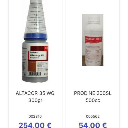
ALTACOR 35 WG
PRODINE 200SL
300gr
500cc
002310
005562
254,00
€
54,00
€