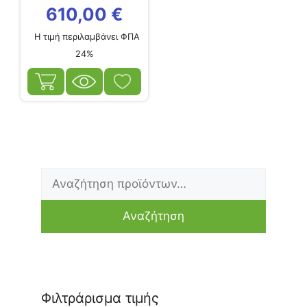
610,00
€
Η τιμή περιλαμβάνει ΦΠΑ
24%
Αναζήτηση
Ελάχιστη
Μέγιστη
για:
τιμή
τιμή
Αναζήτηση
Φιλτράρισμα τιμής